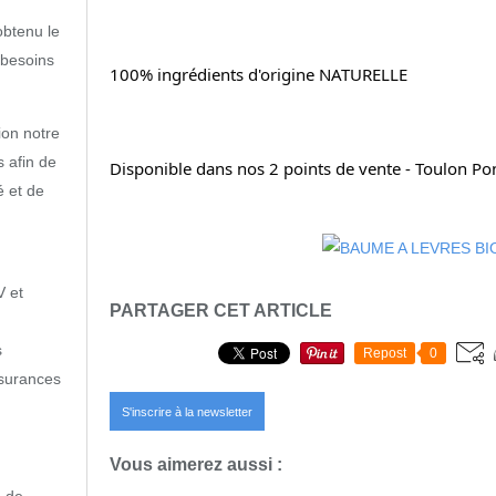
obtenu le
 besoins
100% ingrédients d'origine NATURELLE
ion notre
s afin de
Disponible dans nos 2 points de vente - Toulon Pon
é et de
V et
PARTAGER CET ARTICLE
s
Repost
0
ssurances
S'inscrire à la newsletter
Vous aimerez aussi :