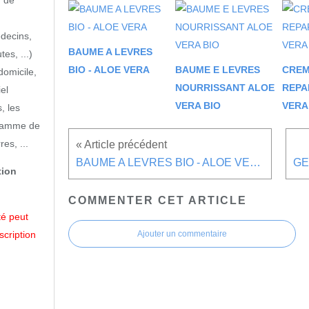
n de
édecins,
BAUME A LEVRES
tes, ...)
BIO - ALOE VERA
BAUME E LEVRES
CRE
domicile,
NOURRISSANT ALOE
REPA
iel
VERA BIO
VERA
, les
, gamme de
es, ...
BAUME A LEVRES BIO - ALOE VERA
tion
COMMENTER CET ARTICLE
té peut
Ajouter un commentaire
scription