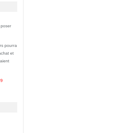
 poser
ers pourra
achat et
aient
09