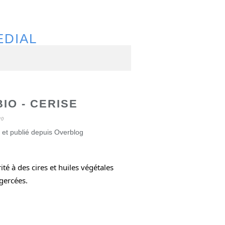
EDIAL
IO - CERISE
20
 et publié depuis Overblog
é à des cires et huiles végétales 
gercées.